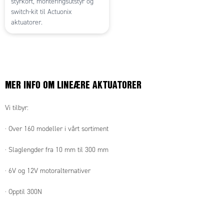
styrkort, monteringsutstyr og
switch-kit til Actuonix
aktuatorer.
MER INFO OM LINEÆRE AKTUATORER
Vi tilbyr:
· Over 160 modeller i vårt sortiment
· Slaglengder fra 10 mm til 300 mm
· 6V og 12V motoralternativer
· Opptil 300N