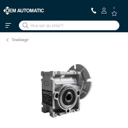
0
Snekkegir