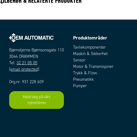
TILBEHØR & RELATERTE PRODUKTER
Virkningsgrad
89 %
Produktområder
Artikler
Tavlekomponenter
Bjørnstjerne Bjørnsonsgate 110
Maskin & Sikkerhet
3044 DRAMMEN
Sensor
Tel:
32 21 05 05
Motor & Transmisjoner
[email protected]
Trykk & Flow
Pneumatikk
Org.nr. 931 228 609
Pumper
Meld deg på vårt
Add as new cart row
Add to existing cart row
nyhetsbrev