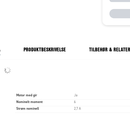
A
PRODUKTBESKRIVELSE
TILBEHØR & RELATE
Motor med gir
Ja
Nominelt moment
6
Strøm nominell
2,7 A