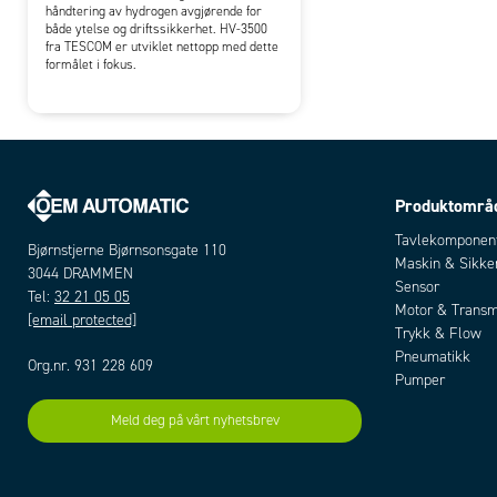
håndtering av hydrogen avgjørende for
både ytelse og driftssikkerhet. HV-3500
fra TESCOM er utviklet nettopp med dette
formålet i fokus.
Produktområ
Tavlekomponen
Bjørnstjerne Bjørnsonsgate 110
Maskin & Sikke
3044 DRAMMEN
Sensor
Tel:
32 21 05 05
Motor & Transm
[email protected]
Trykk & Flow
Pneumatikk
Org.nr. 931 228 609
Pumper
Meld deg på vårt nyhetsbrev