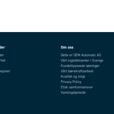
der
Om oss
ter
Dette er OEM Automatic AS
rhet
Vårt logistikksenter i Sverige
Kundetilpassede løsninger
isjoner
Vårt bærekraftsarbeid
Kvalitet og miljø
Privacy Policy
Etisk samfunnsansvar
Varslingstjeneste