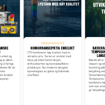
Add as new cart row
 to existing cart row
PRODUKTNYHETER
NISKE
KONKURRANSEDYKTIG ENKELHET
BÆREKRA
R
TEMPOSON
CT5 kombinerer høy kvalitet med en
LANGS
n enkel og
attraktiv pris. Serien er utviklet med
ng av dører,
fokus på enkel konstruksjon,
Bærekraft er b
g til farlige
driftssikkerhet og kostnadseffektiv
industri og te
kkelen får du
produksjon. Det moderne designet
levetid og pål
niske
kjennetegnes av glatte og fluktende
betydning ve
ke fordeler
overflater.
Sensorløsning
kasjoner.
Temposonics-s
kombinere hø
som kan strek
gir betydelig