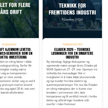
KUNNSKAP
FIRMANYHETER
FT GJENNOM LEVETID:
ELIADEN 2026 – TEKNISKE
ICS-SENSORER SOM EN
LØSNINGER FOR EN SMARTERE
IKTIG INVESTERING
INDUSTRI
litt en viktig faktor i både
Ny teknologi, faglige diskusjoner og
knologiutvikling. Derfor får
spennende møter preget årets Eliaden på
itelighet stadig større
NOVA Spektrum 27.–29. mai. Gjennom tre
d valg av komponenter.
innholdsrike messedager fikk vi
er er intet unntak.
muligheten til å møte både eksisterende
ensorer skiller seg ut ved å
og nye kunder fra hele elektro og
y presisjon med en levetid
automasjonsbransjen. For oss ble Eliaden
ke seg opptil 30 år, noe som
en viktig møteplass der vi kunne vise
e bærekraftsfordeler.
bredden i sortimentet vårt, dele
kompetanse og få verdifull innsikt i hvilke
behov og utfordringer kundene står
overfor i tiden fremover.