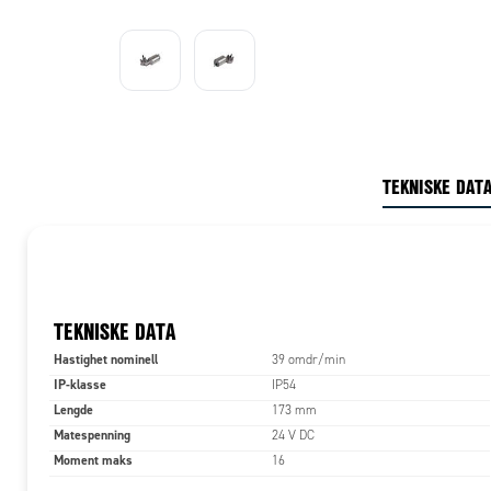
TEKNISKE DAT
TEKNISKE DATA
Hastighet nominell
39 omdr/min
IP-klasse
IP54
Lengde
173 mm
Matespenning
24 V DC
Moment maks
16