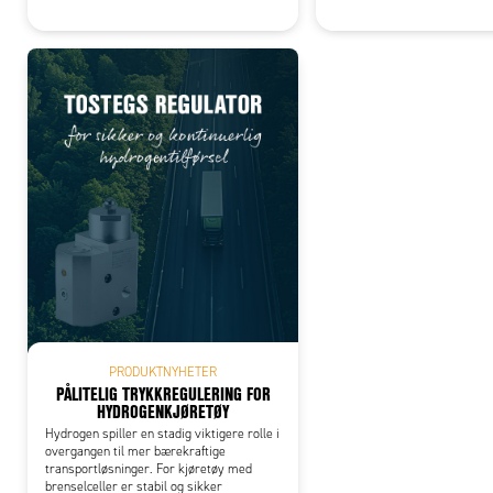
PRODUKTNYHETER
PÅLITELIG TRYKKREGULERING FOR
HYDROGENKJØRETØY
Hydrogen spiller en stadig viktigere rolle i
overgangen til mer bærekraftige
transportløsninger. For kjøretøy med
brenselceller er stabil og sikker