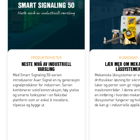
Add
PRODUKTNYHETER
KUNNSKAP
NESTE NIVÅ AV INDUSTRIELL
LÆR MER OM MEKA
VARSLING
LÅSSYSTEME
Med Smart Signaling 50-serien
Mekaniske låssystemer er e
introduserer Auer Signal en ny generasjon
driftssikker løsning for sikri
signalprodukter for industrien. Serien
luker og porter som gir tilgan
kombinerer solid konstruksjon, høy ytelse
maskinområder. I denne arti
og smarte funksjoner i en fleksibel
en innføring i hvordan meka
plattform som er enkel å installere,
låssystemer fungerer og hvil
tilpasse og bygge ut.
de kan gi i industrielle appli