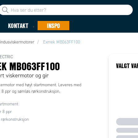
KONTAKT
INSPO
indusviskermotorer
Exmek MB063FF100
ECTRIC
EK MB063FF100
VALGT VA
t viskermotor og gir
ermotor med høyt startmoment. Leveres med
 8 ppr og sømløs rørkonstruksjon.
tartmoment
 8 ppr
rørkonstruksjon