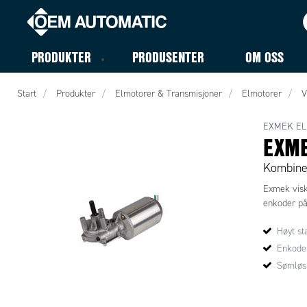
PRODUKTER
PRODUSENTER
OM OSS
Start
Produkter
Elmotorer & Transmisjoner
Elmotorer
V
EXMEK EL
EXM
Kombiner
Exmek visk
enkoder på
Høyt s
Enkoder
Sømløs 