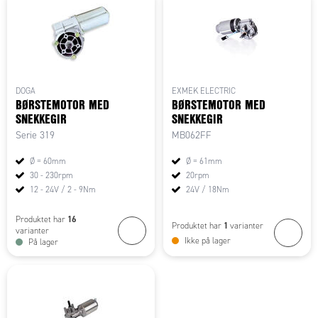
DOGA
EXMEK ELECTRIC
BØRSTEMOTOR MED
BØRSTEMOTOR MED
SNEKKEGIR
SNEKKEGIR
Serie 319
MB062FF
Ø = 60mm
Ø = 61mm
30 - 230rpm
20rpm
12 - 24V / 2 - 9Nm
24V / 18Nm
16
Produktet har
1
Produktet har
varianter
varianter
Ikke på lager
På lager