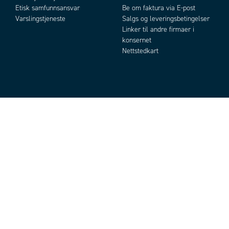
Etisk samfunnsansvar
Be om faktura via E-post
Varslingstjeneste
Salgs og leveringsbetingelser
Linker til andre firmaer i
konsernet
Nettstedkart