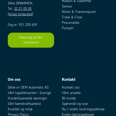
Maskin & Sikkerhet
3044 DRAMMEN
Sensor
Tel:
32 21 05 05
Motor & Transmisjoner
[email protected]
Trykk & Flow
Pneumatikk
Org.nr. 931 228 609
Pumper
Meld deg på vårt
nyhetsbrev
Om oss
Kontakt
Dette er OEM Automatic AS
Kontakt oss
Vårt logistikksenter i Sverige
Våre ansatte
Kundetilpassede løsninger
Bli kunde
Vårt bærekraftsarbeid
Spørsmål og svar
Kvalitet og miljø
Ny / endre leveringsadresse
Privacy Policy
Endre fakturaadresse