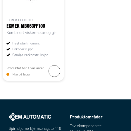
EXMEK ELECTRIC
EXMEK MB063FF100
Kombinert viskermotor og gir
Høyt startmoment
Enkoder 8 ppr
Sømløs rørkonstruksjon
1
Produktet har
varianter
Ikke på lager
Produktområder
Tavlekomponenter
Bjørnstjerne Bjørnsonsgate 110