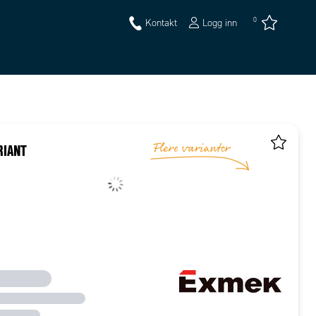
0
Kontakt
Logg inn
RIANT