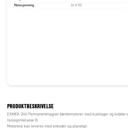
Matespenning
24 V DC
PRODUKTBESKRIVELSE
EXMEK 24V Permanentmagnet børstemotorer med kulelager og kobber-gra
Isolasjonsklasse B.
Motorene kan leveres med enkoder og planetgir.