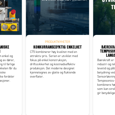
Add as new cart row
 to existing cart row
PRODUKTNYHETER
NISKE
KONKURRANSEDYKTIG ENKELHET
BÆREKRA
R
TEMPOSON
CT5 kombinerer høy kvalitet med en
LANGS
n enkel og
attraktiv pris. Serien er utviklet med
ng av dører,
fokus på enkel konstruksjon,
Bærekraft er b
g til farlige
driftssikkerhet og kostnadseffektiv
industri og te
kkelen får du
produksjon. Det moderne designet
levetid og pål
niske
kjennetegnes av glatte og fluktende
betydning ve
ke fordeler
overflater.
Sensorløsning
kasjoner.
Temposonics-s
kombinere hø
som kan strek
gir betydelig