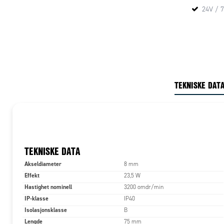
24V / 
TEKNISKE DAT
TEKNISKE DATA
Akseldiameter
8 mm
Effekt
23,5 W
Hastighet nominell
3200 omdr/min
IP-klasse
IP40
Isolasjonsklasse
B
Lengde
75 mm