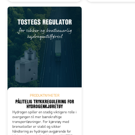
PRODUKTNYHETER
PÅLITELIG TRYKKREGULERING FOR
HYDROGENKJØRETØY
Hydrogen spiller en stadig viktigere rolle i
overgangen til mer bærekraftige
transportløsninger. For kjøretøy med
brenselceller er stabil og sikker
håndtering av hydrogen avgjørende for