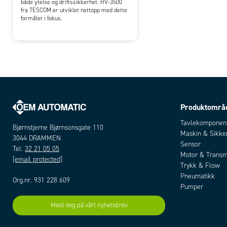
både ytelse og driftssikkerhet. HV-3500
fra TESCOM er utviklet nettopp med dette
formålet i fokus.
Produktområ
Tavlekomponen
Bjørnstjerne Bjørnsonsgate 110
Maskin & Sikke
3044 DRAMMEN
Sensor
Tel:
32 21 05 05
Motor & Transm
[email protected]
Trykk & Flow
Pneumatikk
Org.nr. 931 228 609
Pumper
Meld deg på vårt nyhetsbrev