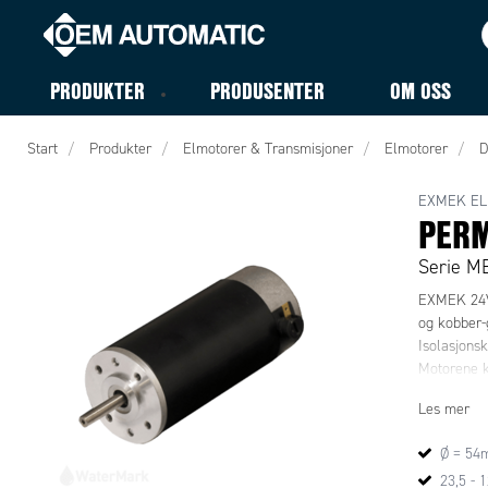
PRODUKTER
PRODUSENTER
OM OSS
Start
Produkter
Elmotorer & Transmisjoner
Elmotorer
D
EXMEK EL
PER
Serie M
EXMEK 24V
og kobber-g
Isolasjonsk
Motorene k
Les mer
Ø = 54
23,5 - 