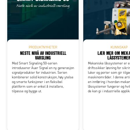
Add
PRODUKTNYHETER
KUNNSKAP
NESTE NIVÅ AV INDUSTRIELL
LÆR MER OM MEKA
VARSLING
LÅSSYSTEME
Med Smart Signaling 50-serien
Mekaniske låssystemer er e
introduserer Auer Signal en ny generasjon
driftssikker løsning for sikri
signalprodukter for industrien. Serien
luker og porter som gir tilgan
kombinerer solid konstruksjon, høy ytelse
maskinområder. I denne arti
og smarte funksjoner i en fleksibel
en innføring i hvordan meka
plattform som er enkel å installere,
låssystemer fungerer og hvil
tilpasse og bygge ut.
de kan gi i industrielle appli