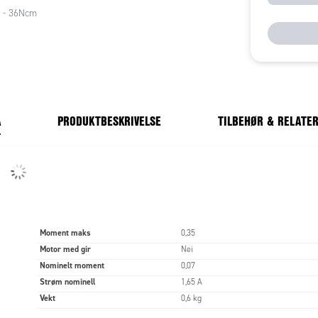
7 - 36Ncm
A
PRODUKTBESKRIVELSE
TILBEHØR & RELATE
Moment maks
0,35
Motor med gir
Nei
Nominelt moment
0,07
Strøm nominell
1,65 A
Vekt
0,6 kg