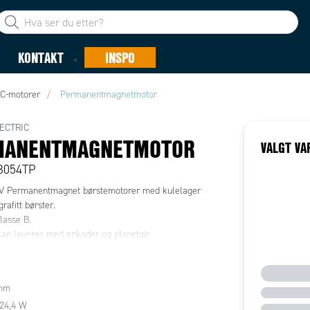
KONTAKT
INSPO
C-motorer
Permanentmagnetmotor
ECTRIC
MANENTMAGNETMOTOR
VALGT VA
B054TP
 Permanentmagnet børstemotorer med kulelager
rafitt børster.
lasse B.
an leveres med enkoder og planetgir.
mm
124,4 W