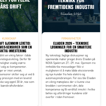
KUNNSKAP
FIRMANYHETER
FT GJENNOM LEVETID:
ELIADEN 2026 – TEKNISKE
ICS-SENSORER SOM EN
LØSNINGER FOR EN SMARTERE
IKTIG INVESTERING
INDUSTRI
litt en viktig faktor i både
Ny teknologi, faglige diskusjoner og
knologiutvikling. Derfor får
spennende møter preget årets Eliaden på
itelighet stadig større
NOVA Spektrum 27.–29. mai. Gjennom tre
d valg av komponenter.
innholdsrike messedager fikk vi
er er intet unntak.
muligheten til å møte både eksisterende
ensorer skiller seg ut ved å
og nye kunder fra hele elektro og
y presisjon med en levetid
automasjonsbransjen. For oss ble Eliaden
ke seg opptil 30 år, noe som
en viktig møteplass der vi kunne vise
e bærekraftsfordeler.
bredden i sortimentet vårt, dele
kompetanse og få verdifull innsikt i hvilke
behov og utfordringer kundene står
overfor i tiden fremover.