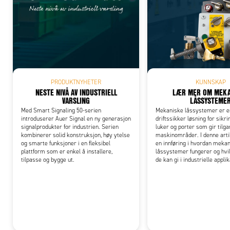
Add
PRODUKTNYHETER
KUNNSKAP
NESTE NIVÅ AV INDUSTRIELL
LÆR MER OM MEKA
VARSLING
LÅSSYSTEME
Med Smart Signaling 50-serien
Mekaniske låssystemer er e
introduserer Auer Signal en ny generasjon
driftssikker løsning for sikri
signalprodukter for industrien. Serien
luker og porter som gir tilgan
kombinerer solid konstruksjon, høy ytelse
maskinområder. I denne arti
og smarte funksjoner i en fleksibel
en innføring i hvordan meka
plattform som er enkel å installere,
låssystemer fungerer og hvil
tilpasse og bygge ut.
de kan gi i industrielle appli