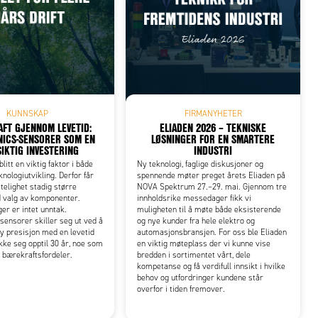
KUNNSKAP
FIRMANYHETER
FT GJENNOM LEVETID:
ELIADEN 2026 – TEKNISKE
ICS-SENSORER SOM EN
LØSNINGER FOR EN SMARTERE
IKTIG INVESTERING
INDUSTRI
litt en viktig faktor i både
Ny teknologi, faglige diskusjoner og
knologiutvikling. Derfor får
spennende møter preget årets Eliaden på
itelighet stadig større
NOVA Spektrum 27.–29. mai. Gjennom tre
d valg av komponenter.
innholdsrike messedager fikk vi
er er intet unntak.
muligheten til å møte både eksisterende
ensorer skiller seg ut ved å
og nye kunder fra hele elektro og
y presisjon med en levetid
automasjonsbransjen. For oss ble Eliaden
ke seg opptil 30 år, noe som
en viktig møteplass der vi kunne vise
e bærekraftsfordeler.
bredden i sortimentet vårt, dele
kompetanse og få verdifull innsikt i hvilke
behov og utfordringer kundene står
overfor i tiden fremover.