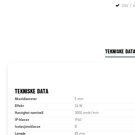
24V / 
TEKNISKE DAT
TEKNISKE DATA
Akseldiameter
5 mm
Effekt
24 W
Hastighet nominell
3000 omdr/min
IP-klasse
IP40
Isolasjonsklasse
B
Lengde
85 mm