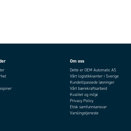
der
Om oss
ter
Dette er OEM Automatic AS
rhet
Vårt logistikksenter i Sverige
Kundetilpassede løsninger
isjoner
Vårt bærekraftsarbeid
Kvalitet og miljø
Privacy Policy
Etisk samfunnsansvar
Varslingstjeneste