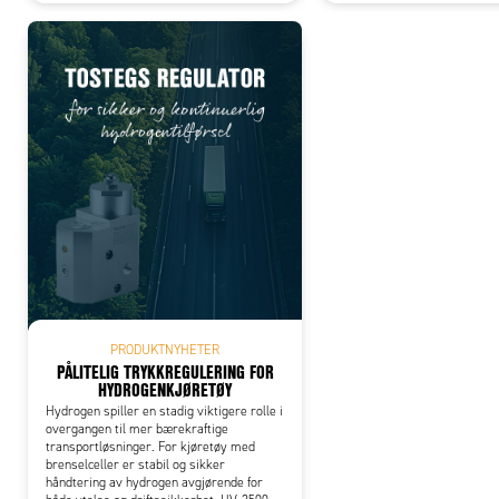
PRODUKTNYHETER
PÅLITELIG TRYKKREGULERING FOR
HYDROGENKJØRETØY
Hydrogen spiller en stadig viktigere rolle i
overgangen til mer bærekraftige
transportløsninger. For kjøretøy med
brenselceller er stabil og sikker
håndtering av hydrogen avgjørende for