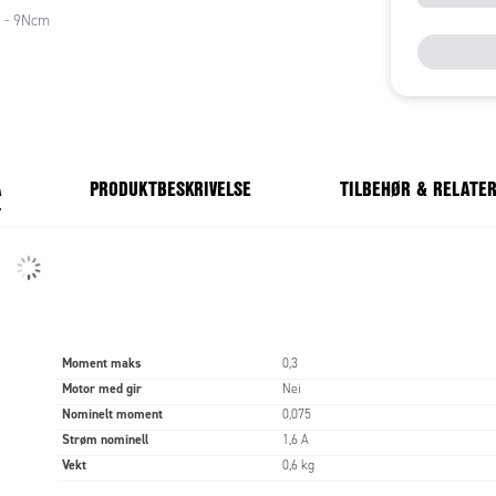
4 - 9Ncm
A
PRODUKTBESKRIVELSE
TILBEHØR & RELATE
Moment maks
0,3
Motor med gir
Nei
Nominelt moment
0,075
Strøm nominell
1,6 A
Vekt
0,6 kg