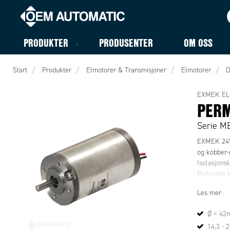
PRODUKTER
PRODUSENTER
OM OSS
Start
Produkter
Elmotorer & Transmisjoner
Elmotorer
D
EXMEK EL
PER
Serie M
EXMEK 24V
og kobber-g
Isolasjons
Motorene k
Les mer
Ø = 42
14,3 - 