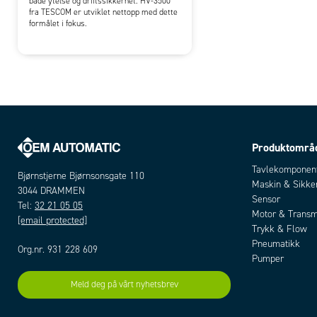
både ytelse og driftssikkerhet. HV-3500
fra TESCOM er utviklet nettopp med dette
formålet i fokus.
Produktområ
Tavlekomponen
Bjørnstjerne Bjørnsonsgate 110
Maskin & Sikke
3044 DRAMMEN
Sensor
Tel:
32 21 05 05
Motor & Transm
[email protected]
Trykk & Flow
Pneumatikk
Org.nr. 931 228 609
Pumper
Meld deg på vårt nyhetsbrev