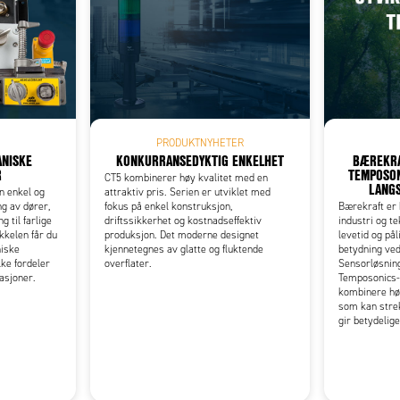
Add as new cart row
 to existing cart row
PRODUKTNYHETER
NISKE
KONKURRANSEDYKTIG ENKELHET
BÆREKRA
R
TEMPOSON
CT5 kombinerer høy kvalitet med en
LANGS
n enkel og
attraktiv pris. Serien er utviklet med
ng av dører,
fokus på enkel konstruksjon,
Bærekraft er b
g til farlige
driftssikkerhet og kostnadseffektiv
industri og te
kkelen får du
produksjon. Det moderne designet
levetid og pål
niske
kjennetegnes av glatte og fluktende
betydning ve
ke fordeler
overflater.
Sensorløsning
kasjoner.
Temposonics-s
kombinere hø
som kan strek
gir betydelig