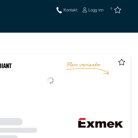
0
Kontakt
Logg inn
RIANT