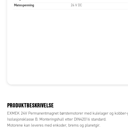
Matespenning
24 V DC
PRODUKTBESKRIVELSE
EXMEK 24V Permanentmagnet børstemotorer med kulelager og kobber-gra
Isolasjonsklasse B. Monteringshull etter DIN42016 standard.
Motorene kan leveres med enkoder, brems og planetgir.