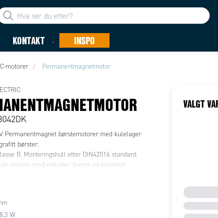
KONTAKT
INSPO
C-motorer
Permanentmagnetmotor
ECTRIC
MANENTMAGNETMOTOR
VALGT VA
B042DK
 Permanentmagnet børstemotorer med kulelager
rafitt børster.
klasse B. Monteringshull etter DIN42016 standard.
an leveres med enkoder, brems og planetgir.
mm
28,3 W