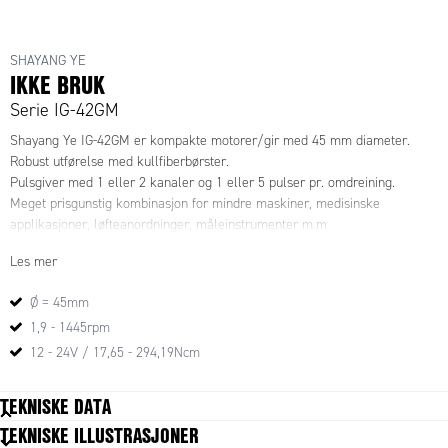
SHAYANG YE
IKKE BRUK
Serie IG-42GM
Shayang Ye IG-42GM er kompakte motorer/gir med 45 mm diameter.
Robust utførelse med kullfiberbørster.
Pulsgiver med 1 eller 2 kanaler og 1 eller 5 pulser pr. omdreining.
Meget prisgunstig kombinasjon for mindre maskiner, medisinske
applikasjoner, løfteanordninger, måleinstrumenter m.m
Les mer
Ø = 45mm
1,9 - 1445rpm
12 - 24V / 17,65 - 294,19Ncm
TEKNISKE DATA
TEKNISKE ILLUSTRASJONER