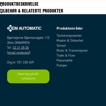
Hastighet nominell
1.9-1445 rpm
PRODUKTBESKRIVELSE
Lengde
98.5-125.6 mm
TILBEHØR & RELATERTE PRODUKTER
Matespenning
12 V DC, 24 V DC
Nominelt moment
0.1765-2.9419 Nm
Utveksling
4:1-3600:1
Produktområder
Tavlekomponenter
Bjørnstjerne Bjørnsonsgate 110
Maskin & Sikkerhet
3044 DRAMMEN
Sensor
Tel:
32 21 05 05
Motor & Transmisjoner
[email protected]
Trykk & Flow
Pneumatikk
Org.nr. 931 228 609
Pumper
Meld deg på vårt
nyhetsbrev