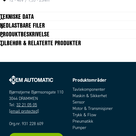
sertifikater mot medisin- og husholdningsindustrien.
12 - 48V / 1,55 - 25Nm
Som tilbehør til disse motorene finnes blandt annet enkoder
med 1000 pulser/omdreining, brems og spesielle utvekslinger med mer.
TEKNISKE DATA
NEDLASTBARE FILER
Akseldiameter
12 mm
PRODUKTBESKRIVELSE
Hastighet nominell
330 omdr/min
TILBEHØR & RELATERTE PRODUKTER
IP-klasse
IP65
Lengde
159 mm
Levetid
5000h
Matespenning
12 V DC
Moment maks
4
Motor med gir
Produktområder
Ja
Artikler
Nominelt moment
1,55
Tavlekomponenter
Bjørnstjerne Bjørnsonsgate 110
Strøm nominell
6,5 A
Maskin & Sikkerhet
3044 DRAMMEN
Sensor
Tel:
32 21 05 05
Motor & Transmisjoner
[email protected]
Trykk & Flow
Pneumatikk
Org.nr. 931 228 609
Pumper