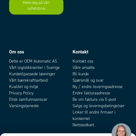
Meld deg på vårt
nyhetsbrev
Add as new cart row
Add to existing cart row
Om oss
Kontakt
Dette er OEM Automatic AS
Kontakt oss
Vårt logistikksenter i Sverige
Våre ansatte
Kundetilpassede løsninger
Bli kunde
Vårt bærekraftsarbeid
Spørsmål og svar
Kvalitet og miljø
Ny / endre leveringsadresse
Privacy Policy
Endre fakturaadresse
Etisk samfunnsansvar
Be om faktura via E-post
Varslingstjeneste
Salgs og leveringsbetingelser
Linker til andre firmaer i
konsernet
Nettstedkart