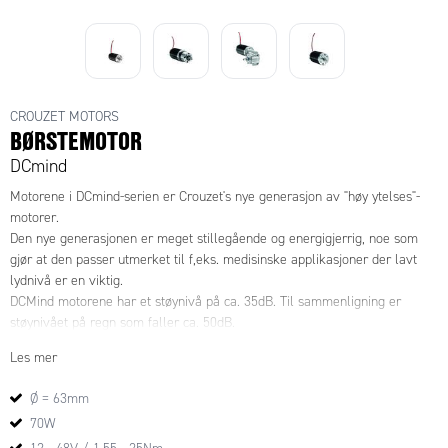
CROUZET MOTORS
BØRSTEMOTOR
DCmind
Motorene i DCmind-serien er Crouzet's nye generasjon av "høy ytelses"-
motorer.
Den nye generasjonen er meget stillegående og energigjerrig, noe som
gjør at den passer utmerket til f,eks. medisinske applikasjoner der lavt
lydnivå er en viktig.
DCMind motorene har et støynivå på ca. 35dB. Til sammenligning er
støynivået på regn som faller ca. 50dB.
Levetiden på motoren er opp mot 24000 h (uten last).
Les mer
Motorene leveres standard som IP65, men de kan leveres med IP-klasse
helt opp til IP69K.
Ø = 63mm
70W
De er også sertifiserte for blandt annet UL og diverse andre spesifikke