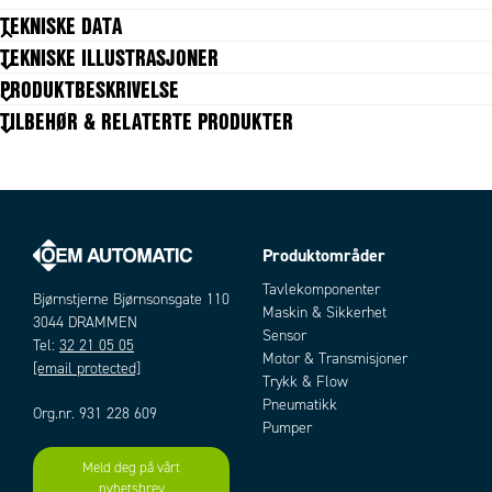
TEKNISKE DATA
TEKNISKE ILLUSTRASJONER
Akseldiameter
6 mm
PRODUKTBESKRIVELSE
Aksial kraft
8 N
TILBEHØR & RELATERTE PRODUKTER
Effekt
9,5 W
Fase
1-Fas
Frontstørrelse
53 mm
Hastighet nominell
2600 omdr/min
IP-klasse
IP40
Isolasjonsklasse
Produktområder
B
Artikler
Lengde
92 mm
Tavlekomponenter
Bjørnstjerne Bjørnsonsgate 110
Matespenning
230 V AC
Maskin & Sikkerhet
3044 DRAMMEN
Moment maks
0,25
Sensor
Tel:
32 21 05 05
Nominelt moment
0,035
Motor & Transmisjoner
[email protected]
Rammestørrelse
68 mm
Trykk & Flow
Strøm nominell
Pneumatikk
0,146 A
Org.nr. 931 228 609
Pumper
Vekt
0,7 kg
Meld deg på vårt
nyhetsbrev
Add as new cart row
Add to existing cart row