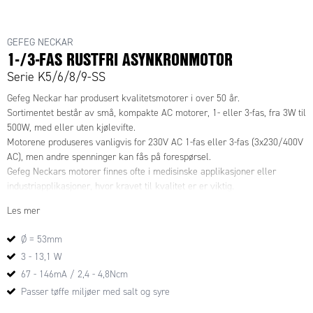
GEFEG NECKAR
1-/3-FAS RUSTFRI ASYNKRONMOTOR
Serie K5/6/8/9-SS
Gefeg Neckar har produsert kvalitetsmotorer i over 50 år.
Sortimentet består av små, kompakte AC motorer, 1- eller 3-fas, fra 3W til
500W, med eller uten kjølevifte.
Motorene produseres vanligvis for 230V AC 1-fas eller 3-fas (3x230/400V
AC), men andre spenninger kan fås på forespørsel.
Gefeg Neckars motorer finnes ofte i medisinske applikasjoner eller
industriapplikasjoner, hvor kravet til kvalitet er er viktig.
Motorene kan leveres med f.eks gir, brems, enkoder eller ulike
Les mer
koblingsbokser, samt spesialtilpasset etter behov.
Ø = 53mm
3 - 13,1 W
67 - 146mA / 2,4 - 4,8Ncm
Passer tøffe miljøer med salt og syre