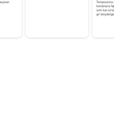
kasjoner.
Temposonics-s
kombinere hø
som kan strek
gir betydelig