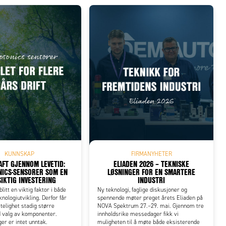
KUNNSKAP
FIRMANYHETER
FT GJENNOM LEVETID:
ELIADEN 2026 – TEKNISKE
ICS-SENSORER SOM EN
LØSNINGER FOR EN SMARTERE
IKTIG INVESTERING
INDUSTRI
litt en viktig faktor i både
Ny teknologi, faglige diskusjoner og
knologiutvikling. Derfor får
spennende møter preget årets Eliaden på
itelighet stadig større
NOVA Spektrum 27.–29. mai. Gjennom tre
d valg av komponenter.
innholdsrike messedager fikk vi
er er intet unntak.
muligheten til å møte både eksisterende