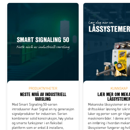
Add
PRODUKTNYHETER
KUNNSKAP
NESTE NIVÅ AV INDUSTRIELL
LÆR MER OM MEKA
VARSLING
LÅSSYSTEME
Med Smart Signaling 50-serien
Mekaniske låssystemer er e
introduserer Auer Signal en ny generasjon
driftssikker løsning for sikri
signalprodukter for industrien. Serien
luker og porter som gir tilgan
kombinerer solid konstruksjon, høy ytelse
maskinområder. I denne arti
og smarte funksjoner i en fleksibel
en innføring i hvordan meka
plattform som er enkel å installere,
låssystemer fungerer og hvil