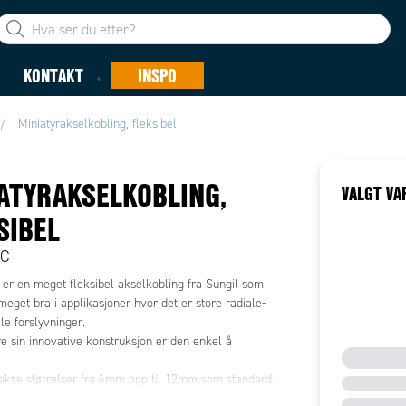
KONTAKT
INSPO
Miniatyrakselkobling, fleksibel
ATYRAKSELKOBLING,
VALGT VA
SIBEL
FC
 er en meget fleksibel akselkobling fra Sungil som
eget bra i applikasjoner hvor det er store radiale-
lle forslyvninger.
e sin innovative konstruksjon er den enkel å
 akselstørrelser fra 6mm opp til 12mm som standard.