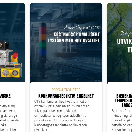
Add as new cart row
 to existing cart row
PRODUKTNYHETER
NISKE
KONKURRANSEDYKTIG ENKELHET
BÆREKRA
R
TEMPOSON
CT5 kombinerer høy kvalitet med en
LANGS
n enkel og
attraktiv pris. Serien er utviklet med
ng av dører,
fokus på enkel konstruksjon,
Bærekraft er b
g til farlige
driftssikkerhet og kostnadseffektiv
industri og te
kkelen får du
produksjon. Det moderne designet
levetid og pål
niske
kjennetegnes av glatte og fluktende
betydning ve
ke fordeler
overflater.
Sensorløsning