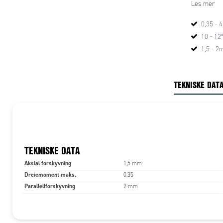
Les mer
0,35 - 
10 - 12
1,5 - 2
TEKNISKE DAT
TEKNISKE DATA
Aksial forskyvning
1,5 mm
Dreiemoment maks.
0,35
Parallellforskyvning
2 mm