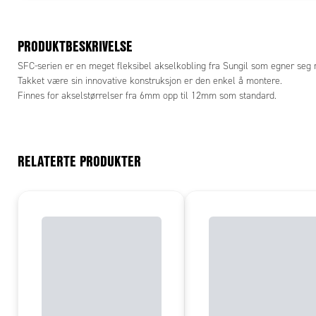
PRODUKTBESKRIVELSE
SFC-serien er en meget fleksibel akselkobling fra Sungil som egner seg me
Takket være sin innovative konstruksjon er den enkel å montere.
Finnes for akselstørrelser fra 6mm opp til 12mm som standard.
RELATERTE PRODUKTER