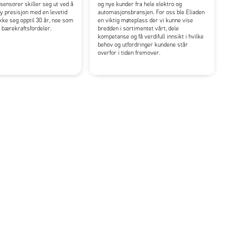
ensorer skiller seg ut ved å
og nye kunder fra hele elektro og
y presisjon med en levetid
automasjonsbransjen. For oss ble Eliaden
ke seg opptil 30 år, noe som
en viktig møteplass der vi kunne vise
e bærekraftsfordeler.
bredden i sortimentet vårt, dele
kompetanse og få verdifull innsikt i hvilke
behov og utfordringer kundene står
overfor i tiden fremover.