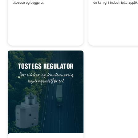
tilpasse og bygge ut.
de kan gi i industrielle appli