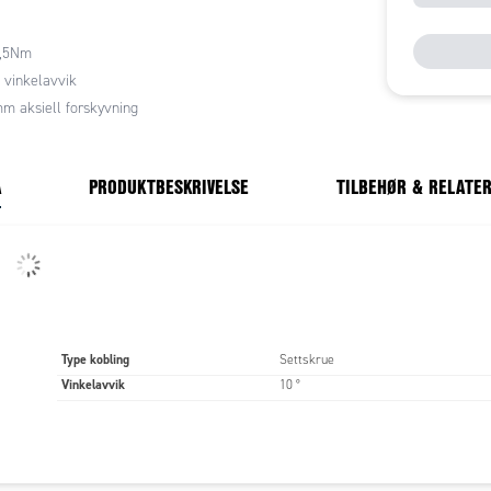
4,5Nm
° vinkelavvik
mm aksiell forskyvning
A
PRODUKTBESKRIVELSE
TILBEHØR & RELATE
Type kobling
Settskrue
Vinkelavvik
10 °