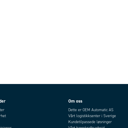
der
Om oss
ter
Dette er OEM Automatic AS
rhet
Vårt logistikksenter i Sverige
Kundetilpassede løsninger
isjoner
Vårt bærekraftsarbeid