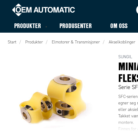
PRODUKTER
PRODUSENTER
OM OSS
Start
Produkter
Elmotorer & Transmisjoner
Akselkoblinger
SUNGIL
MINI
FLEK
Serie S
SFC-serien
egner seg m
eller aksie
Takket vær
montere.
Finnes for