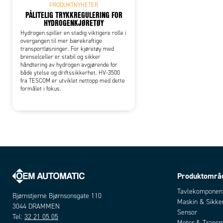
PRODUKTNYHETER
PÅLITELIG TRYKKREGULERING FOR
HYDROGENKJØRETØY
Hydrogen spiller en stadig viktigere rolle i
overgangen til mer bærekraftige
transportløsninger. For kjøretøy med
brenselceller er stabil og sikker
håndtering av hydrogen avgjørende for
både ytelse og driftssikkerhet. HV-3500
fra TESCOM er utviklet nettopp med dette
formålet i fokus.
Produktområ
Tavlekomponen
Bjørnstjerne Bjørnsonsgate 110
Maskin & Sikke
3044 DRAMMEN
Sensor
Tel:
32 21 05 05
Motor & Transm