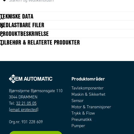
Koblingen er glappfri.
Slarkfri og vedlikeholdsfri
TEKNISKE DATA
NEDLASTBARE FILER
Aksial forskyvning
0,6 mm
PRODUKTBESKRIVELSE
Type kobling
Settskrue
TILBEHØR & RELATERTE PRODUKTER
Vinkelavvik
1 °
Produktområder
Artikler
Tavlekomponenter
Bjørnstjerne Bjørnsonsgate 110
Maskin & Sikkerhet
3044 DRAMMEN
Sensor
Tel:
32 21 05 05
Motor & Transmisjoner
[email protected]
Trykk & Flow
Pneumatikk
Org.nr. 931 228 609
Pumper