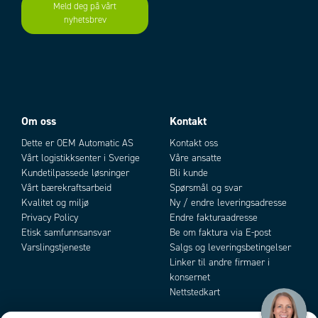
Meld deg på vårt
nyhetsbrev
Add as new cart row
Add to existing cart row
Om oss
Kontakt
Dette er OEM Automatic AS
Kontakt oss
Vårt logistikksenter i Sverige
Våre ansatte
Kundetilpassede løsninger
Bli kunde
Vårt bærekraftsarbeid
Spørsmål og svar
Kvalitet og miljø
Ny / endre leveringsadresse
Privacy Policy
Endre fakturaadresse
Etisk samfunnsansvar
Be om faktura via E-post
Varslingstjeneste
Salgs og leveringsbetingelser
Linker til andre firmaer i
konsernet
Nettstedkart