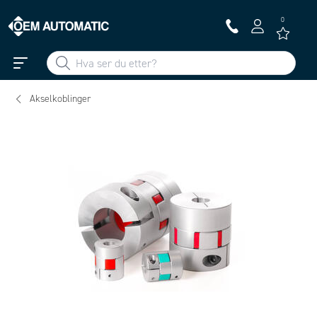
0
Akselkoblinger