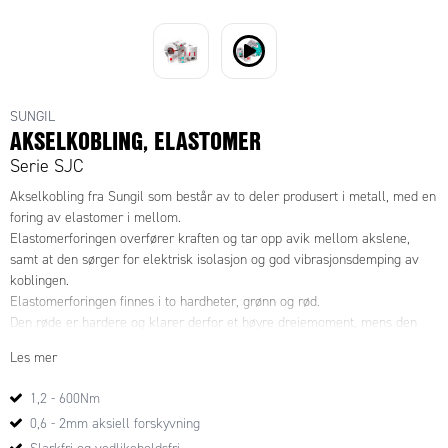
SUNGIL
AKSELKOBLING, ELASTOMER
Serie SJC
Akselkobling fra Sungil som består av to deler produsert i metall, med en
foring av elastomer i mellom.
Elastomerforingen overfører kraften og tar opp avik mellom akslene,
samt at den sørger for elektrisk isolasjon og god vibrasjonsdemping av
koblingen.
Elastomerforingen finnes i to hardheter, grønn og rød.
Den røde er hardere og klarer derfor et høyre dreiemoment, mens den
grønne, mykere foringen, klarer større avvik mellom akslene.
Les mer
Takket være de tre delene som koblingen består av så kan koblingen
brukes som Plug-in.
1,2 - 600Nm
For eksempel behøver man ikke demontere hele koblingen om man må
0,6 - 2mm aksiell forskyvning
bytte motor eller de drevne delene.