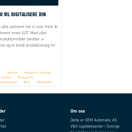
DU VIL DIGITALISERE DIN
re partnere har vi over flere år
rtiment innen IIOT. Med våre
produktområder besitter vi
se og et bredt produktutvalg for
klere for deg å ta steget inn i den
n. Her får du vite hvordan.
r
#Sensor
#Maskin & Sikkerhet
k og Flow
#Industri PC
kommunikasjon
#PLS
#Advantech
on
#Comatreleco
#Harting
#Tosi
der
Om oss
ter
Dette er OEM Automatic AS
rhet
Vårt logistikksenter i Sverige