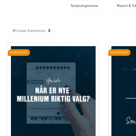
Tavlekomponenter
Maskin & Si
X
#Crouzet Automation
KUNNSKAP
KUNNSKAP