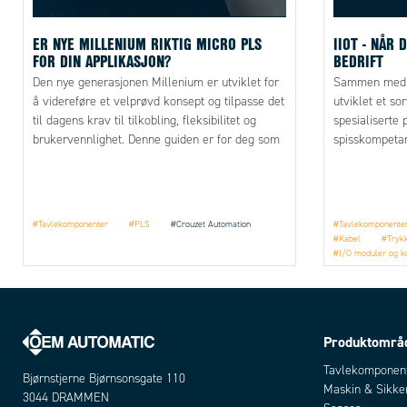
ER NYE MILLENIUM RIKTIG MICRO PLS
IIOT - NÅR 
FOR DIN APPLIKASJON?
BEDRIFT
Den nye generasjonen Millenium er utviklet for
Sammen med vå
å videreføre et velprøvd konsept og tilpasse det
utviklet et so
til dagens krav til tilkobling, fleksibilitet og
spesialiserte 
brukervennlighet. Denne guiden er for deg som
spisskompetan
ønsker å forstå hvordan nye Millenium brukes i
å gjøre det en
praksis, hva som skiller den fra tidligere
digitale verde
generasjoner og når den er riktig valg i en
applikasjon.
#Tavlekomponenter
#PLS
#Crouzet Automation
#Tavlekomponente
#Kabel
#Tryk
#I/O moduler og 
#Crouzet Automati
#Lütze
#Puls
Produktområ
Tavlekomponen
Bjørnstjerne Bjørnsonsgate 110
Maskin & Sikke
3044 DRAMMEN