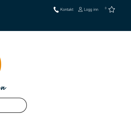
0
Kontakt
Logg inn
on