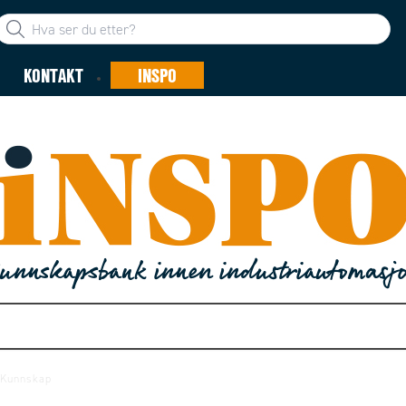
KONTAKT
INSPO
unnskapsbank innen industriautomasj
Kunnskap
Kundecaser
Produktnyheter
Firmanyheter