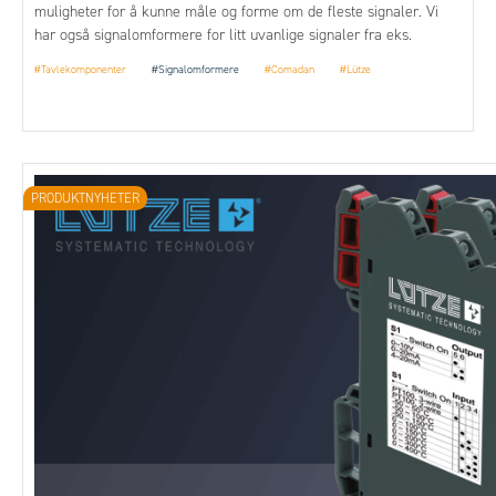
muligheter for å kunne måle og forme om de fleste signaler. Vi
har også signalomformere for litt uvanlige signaler fra eks.
oksygenmålere, samt nøyaktig måling av vanntemperatur m.m.
#Tavlekomponenter
#Signalomformere
#Comadan
#Lütze
PRODUKTNYHETER