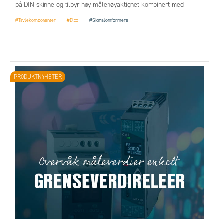
på DIN skinne og tilbyr høy målenøyaktighet kombinert med
kompakt design.
#Tavlekomponenter
#Elco
#Signalomformere
PRODUKTNYHETER