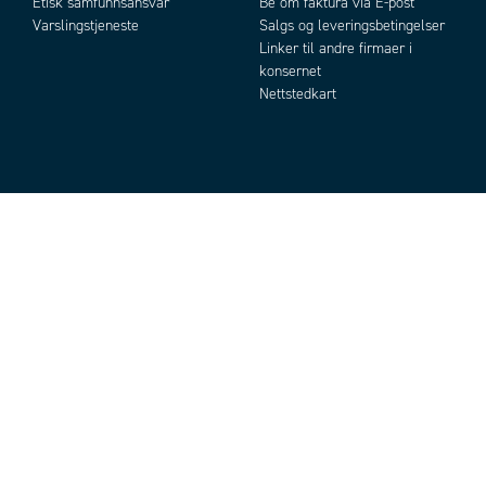
Etisk samfunnsansvar
Be om faktura via E-post
Varslingstjeneste
Salgs og leveringsbetingelser
Linker til andre firmaer i
konsernet
Nettstedkart