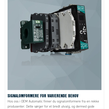
SIGNALOMFORMERE FOR VARIERENDE BEHOV
Hos oss i OEM Automatic finner du signalomformere fra en rekke
produsenter. Dette sørger for et bredt utvalg, og dermed gode