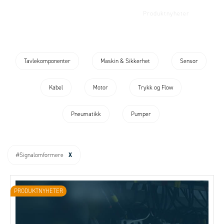
Kunnskap
Kundecaser
Produktnyheter
Firmanyheter
Tavlekomponenter
Maskin & Sikkerhet
Sensor
Kabel
Motor
Trykk og Flow
Pneumatikk
Pumper
X
#Signalomformere
PRODUKTNYHETER