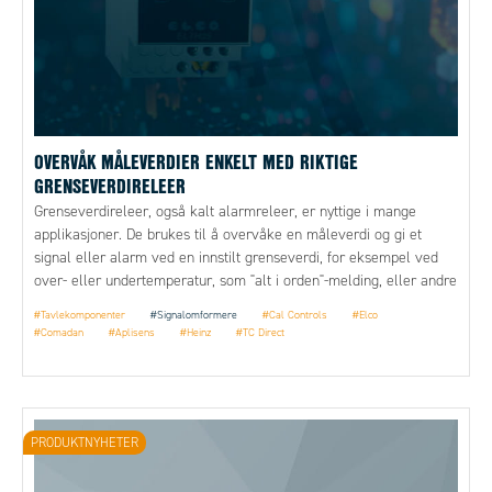
OVERVÅK MÅLEVERDIER ENKELT MED RIKTIGE
GRENSEVERDIRELEER
Grenseverdireleer, også kalt alarmreleer, er nyttige i mange
applikasjoner. De brukes til å overvåke en måleverdi og gi et
signal eller alarm ved en innstilt grenseverdi, for eksempel ved
over- eller undertemperatur, som "alt i orden"-melding, eller andre
tilstandsvarsler.
#Tavlekomponenter
#Signalomformere
#Cal Controls
#Elco
#Comadan
#Aplisens
#Heinz
#TC Direct
PRODUKTNYHETER