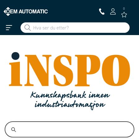
0
Kunnskapsbank innen
industriautomasjon