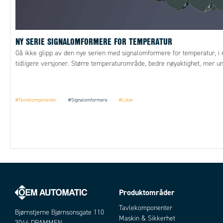
NY SERIE SIGNALOMFORMERE FOR TEMPERATUR
Gå ikke glipp av den nye serien med signalomformere for temperatur, i
tidligere versjoner. Større temperaturområde, bedre nøyaktighet, mer un
#Tavlekomponenter
#Signalomformere
#Lütze
Produktområder
Tavlekomponenter
Bjørnstjerne Bjørnsonsgate 110
Maskin & Sikkerhet
3044 DRAMMEN