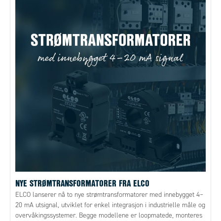
NYE STRØMTRANSFORMATORER FRA ELCO
ELCO lanserer nå to nye strømtransformatorer med innebygget 4–
20 mA utsignal, utviklet for enkel integrasjon i industrielle måle og
overvåkingssystemer. Begge modellene er loopmatede, monteres