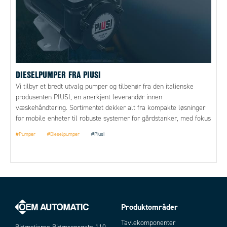
DIESELPUMPER FRA PIUSI
Vi tilbyr et bredt utvalg pumper og tilbehør fra den italienske
produsenten PIUSI, en anerkjent leverandør innen
væskehåndtering. Sortimentet dekker alt fra kompakte løsninger
for mobile enheter til robuste systemer for gårdstanker, med fokus
på høy ytelse, fleksibilitet og driftssikkerhet.
#Pumper
#Dieselpumper
#Piusi
Produktområder
Tavlekomponenter