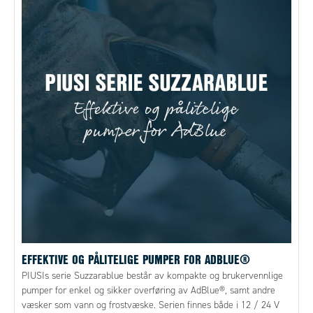
EFFEKTIVE OG PÅLITELIGE PUMPER FOR ADBLUE®
PIUSIs serie Suzzarablue består av kompakte og brukervennlige
pumper for enkel og sikker overføring av AdBlue®, samt andre
væsker som vann og frostvæske. Serien finnes både i 12 / 24 V