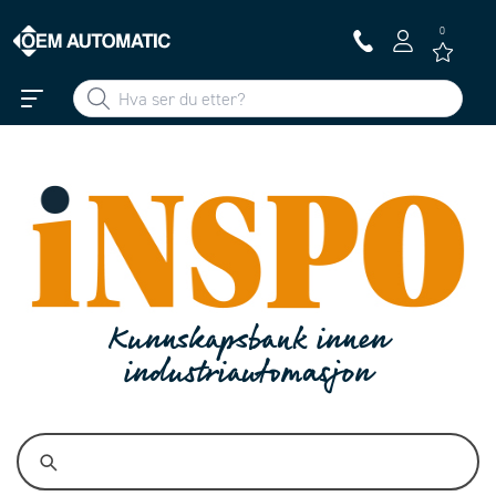
0
Kunnskapsbank innen
industriautomasjon