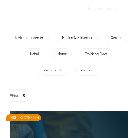
Kunnskap
Kundecaser
Produktnyheter
Firmanyheter
Tavlekomponenter
Maskin & Sikkerhet
Sensor
Kabel
Motor
Trykk og Flow
Pneumatikk
Pumper
X
#Piusi
PRODUKTNYHETER