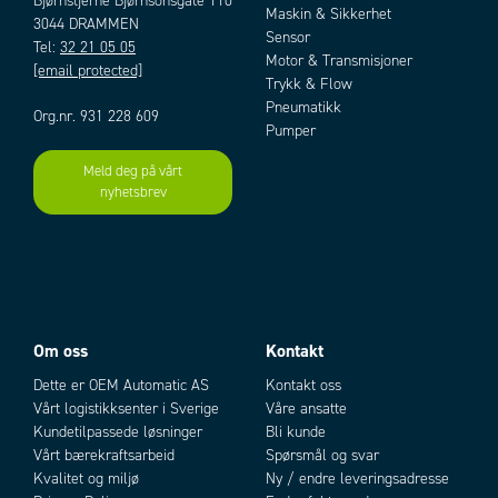
Bjørnstjerne Bjørnsonsgate 110
Maskin & Sikkerhet
3044 DRAMMEN
Sensor
Tel:
32 21 05 05
Motor & Transmisjoner
[email protected]
Trykk & Flow
Pneumatikk
Org.nr. 931 228 609
Pumper
Meld deg på vårt
nyhetsbrev
Om oss
Kontakt
Dette er OEM Automatic AS
Kontakt oss
Vårt logistikksenter i Sverige
Våre ansatte
Kundetilpassede løsninger
Bli kunde
Vårt bærekraftsarbeid
Spørsmål og svar
Kvalitet og miljø
Ny / endre leveringsadresse