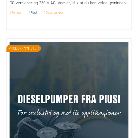
DC-versjoner og 230 V AC-utgaver, slik at du kan velge løsningen
som passer best til din applikasjon, enten den skal brukes
#Pumper
#Piusi
#Dieselpumper
stasjonært eller mobilt.
PRODUKTNYHETER