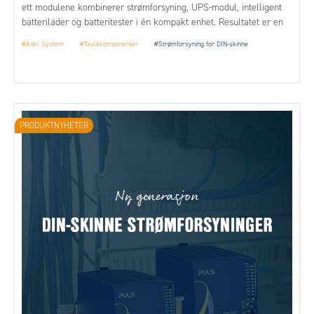
ett modulene kombinerer strømforsyning, UPS-modul, intelligent
batterilader og batteritester i én kompakt enhet. Resultatet er en
løsning som sikrer kontinuerlig strømforsyning og høy
#Adel System
#Tavlekomponenter
#Strømforsyning for DIN-skinne
driftssikkerhet, selv under krevende forhold.
PRODUKTNYHETER