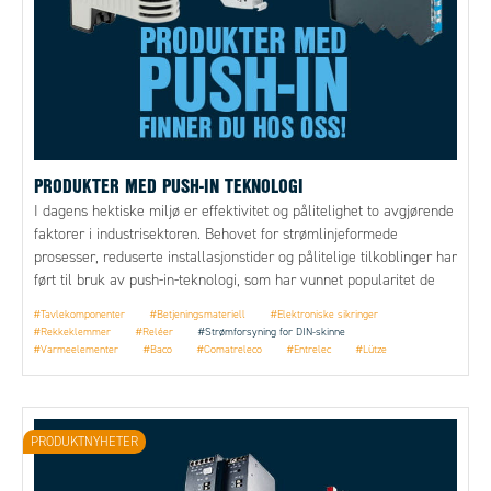
PRODUKTER MED PUSH-IN TEKNOLOGI
I dagens hektiske miljø er effektivitet og pålitelighet to avgjørende
faktorer i industrisektoren. Behovet for strømlinjeformede
prosesser, reduserte installasjonstider og pålitelige tilkoblinger har
ført til bruk av push-in-teknologi, som har vunnet popularitet de
siste 20-30 årene og brukt som et alternativ til skruklemmer.
#Tavlekomponenter
#Betjeningsmateriell
#Elektroniske sikringer
#Rekkeklemmer
#Reléer
#Strømforsyning for DIN-skinne
#Varmeelementer
#Baco
#Comatreleco
#Entrelec
#Lütze
#Puls
#Stego
PRODUKTNYHETER