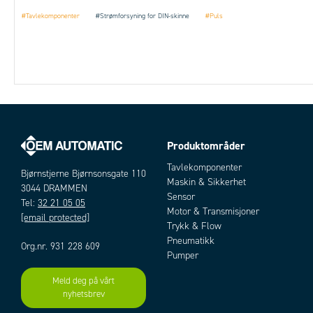
#Tavlekomponenter
#Strømforsyning for DIN-skinne
#Puls
Produktområder
Tavlekomponenter
Bjørnstjerne Bjørnsonsgate 110
Maskin & Sikkerhet
3044 DRAMMEN
Sensor
Tel:
32 21 05 05
Motor & Transmisjoner
[email protected]
Trykk & Flow
Pneumatikk
Org.nr. 931 228 609
Pumper
Meld deg på vårt
nyhetsbrev