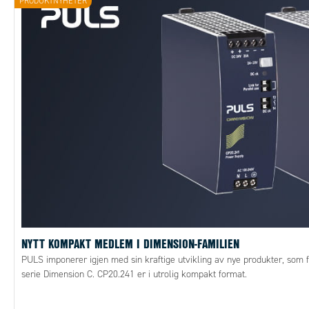
PRODUKTNYHETER
NYTT KOMPAKT MEDLEM I DIMENSION-FAMILIEN
PULS imponerer igjen med sin kraftige utvikling av nye produkter, som f
serie Dimension C. CP20.241 er i utrolig kompakt format.