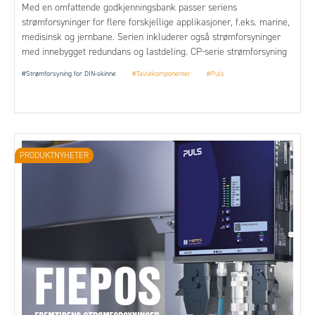
Med en omfattende godkjenningsbank passer seriens
strømforsyninger for flere forskjellige applikasjoner, f.eks. marine,
medisinsk og jernbane. Serien inkluderer også strømforsyninger
med innebygget redundans og lastdeling. CP-serie strømforsyning
har en kontinuerlig 20% effektreserve. I tillegg er CP-
#Strømforsyning for DIN-skinne
#Tavlekomponenter
#Puls
strømforsyningene i stand til å levere 3 ganger nominell strøm i 12
ms, noe som forenkler selektivitet samt å utløse sekundære
sikringer ved kortslutning.
PRODUKTNYHETER