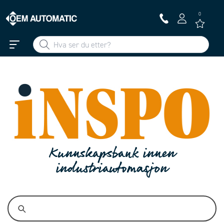
0
Kunnskapsbank innen
industriautomasjon