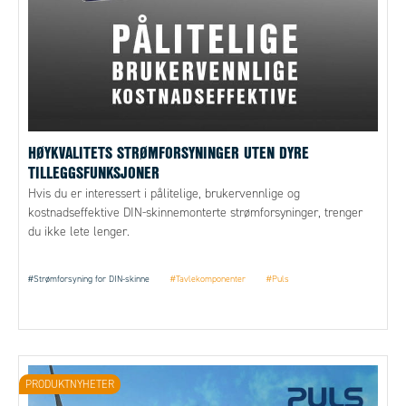
HØYKVALITETS STRØMFORSYNINGER UTEN DYRE
TILLEGGSFUNKSJONER
Hvis du er interessert i pålitelige, brukervennlige og
kostnadseffektive DIN-skinnemonterte strømforsyninger, trenger
du ikke lete lenger.
#Strømforsyning for DIN-skinne
#Tavlekomponenter
#Puls
PRODUKTNYHETER