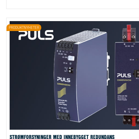
PRODUKTNYHETER
STRØMFORSYNINGER MED INNEBYGGET REDUNDANS