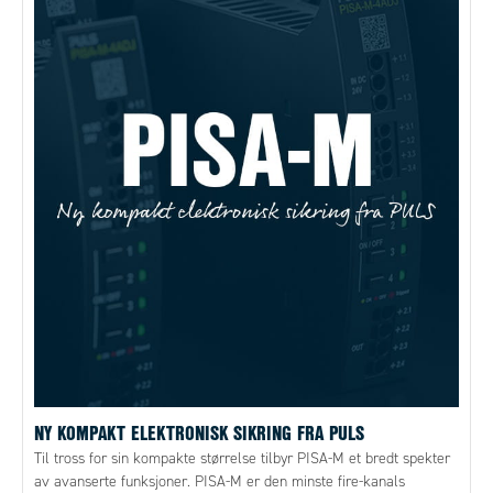
NY KOMPAKT ELEKTRONISK SIKRING FRA PULS
Til tross for sin kompakte størrelse tilbyr PISA-M et bredt spekter
av avanserte funksjoner. PISA-M er den minste fire-kanals