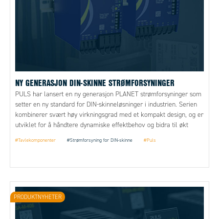
NY GENERASJON DIN-SKINNE STRØMFORSYNINGER
PULS har lansert en ny generasjon PLANET strømforsyninger som
setter en ny standard for DIN-skinneløsninger i industrien. Serien
kombinerer svært høy virkningsgrad med et kompakt design, og er
utviklet for å håndtere dynamiske effektbehov og bidra til økt
driftssikkerhet i automatiseringssystemer.
#Tavlekomponenter
#Strømforsyning for DIN-skinne
#Puls
PRODUKTNYHETER