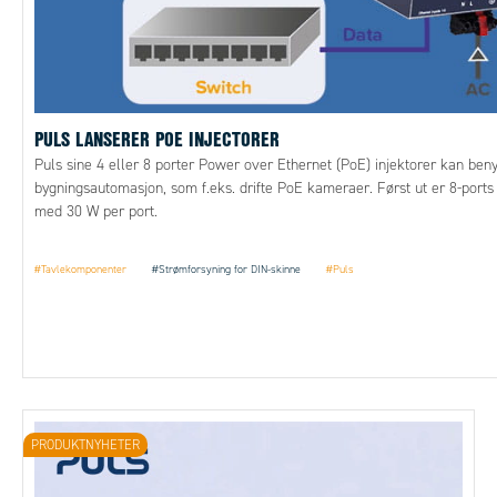
PULS LANSERER POE INJECTORER
Puls sine 4 eller 8 porter Power over Ethernet (PoE) injektorer kan benyt
bygningsautomasjon, som f.eks. drifte PoE kameraer. Først ut er 8-ports 
med 30 W per port.
#Tavlekomponenter
#Strømforsyning for DIN-skinne
#Puls
PRODUKTNYHETER