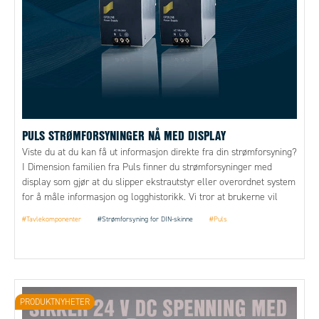
PULS STRØMFORSYNINGER NÅ MED DISPLAY
Viste du at du kan få ut informasjon direkte fra din strømforsyning?
I Dimension familien fra Puls finner du strømforsyninger med
display som gjør at du slipper ekstrautstyr eller overordnet system
for å måle informasjon og logghistorikk. Vi tror at brukerne vil
kunne ha nytte av parameterne som kan leses ut.
#Tavlekomponenter
#Strømforsyning for DIN-skinne
#Puls
PRODUKTNYHETER