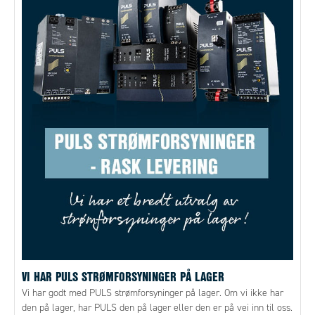
VI HAR PULS STRØMFORSYNINGER PÅ LAGER
Vi har godt med PULS strømforsyninger på lager. Om vi ikke har
den på lager, har PULS den på lager eller den er på vei inn til oss.