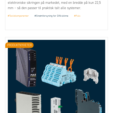
elektroniske sikringen på markedet, med en bredde på kun 22,5
mm – så den passer til praktisk talt alle systemer.
#Tavlekomponenter
#Strømforsyning for DIN-skinne
#Puls
PRODUKTNYHETER