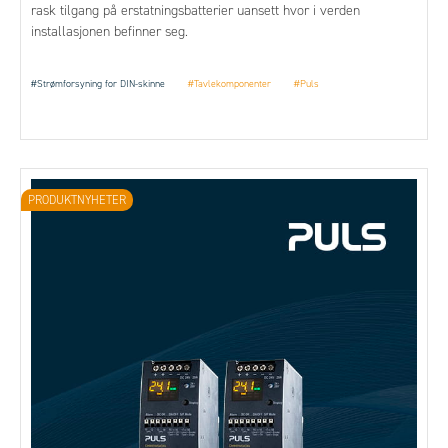
rask tilgang på erstatningsbatterier uansett hvor i verden
installasjonen befinner seg.
#Strømforsyning for DIN-skinne
#Tavlekomponenter
#Puls
PRODUKTNYHETER