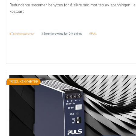
Redundante systemer benyttes for å sikre seg mot tap av spenningen i en k
kostbart.
#Tavlekomponenter
#Strømforsyning for DIN-skinne
#Puls
PRODUKTNYHETER