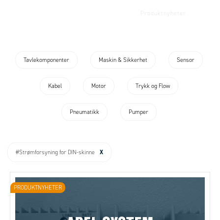
Kunnskap
Kundecaser
Produktnyheter
Firmanyheter
Tavlekomponenter
Maskin & Sikkerhet
Sensor
Kabel
Motor
Trykk og Flow
Pneumatikk
Pumper
X
#Strømforsyning for DIN-skinne
PRODUKTNYHETER