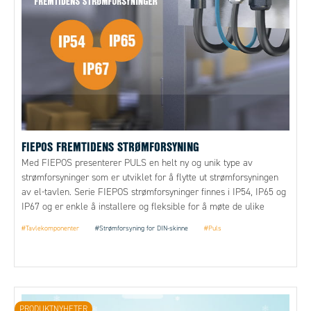
FIEPOS FREMTIDENS STRØMFORSYNING
Med FIEPOS presenterer PULS en helt ny og unik type av
strømforsyninger som er utviklet for å flytte ut strømforsyningen
av el-tavlen. Serie FIEPOS strømforsyninger finnes i IP54, IP65 og
IP67 og er enkle å installere og fleksible for å møte de ulike
kravene i hver applikasjon.
#Tavlekomponenter
#Strømforsyning for DIN-skinne
#Puls
PRODUKTNYHETER