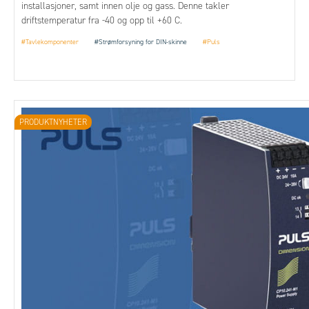
installasjoner, samt innen olje og gass. Denne takler
driftstemperatur fra -40 og opp til +60 C.
#Tavlekomponenter
#Strømforsyning for DIN-skinne
#Puls
PRODUKTNYHETER