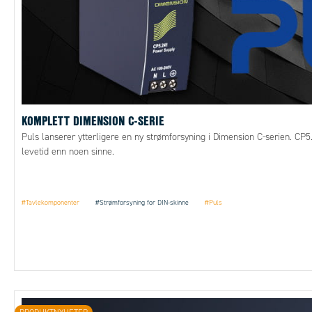
KOMPLETT DIMENSION C-SERIE
Puls lanserer ytterligere en ny strømforsyning i Dimension C-serien. CP
levetid enn noen sinne.
#Tavlekomponenter
#Strømforsyning for DIN-skinne
#Puls