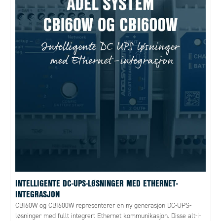
INTELLIGENTE DC-UPS-LØSNINGER MED ETHERNET-
INTEGRASJON
CBI60W og CBI600W representerer en ny generasjon DC-UPS-
løsninger med fullt integrert Ethernet kommunikasjon. Disse alt-i-