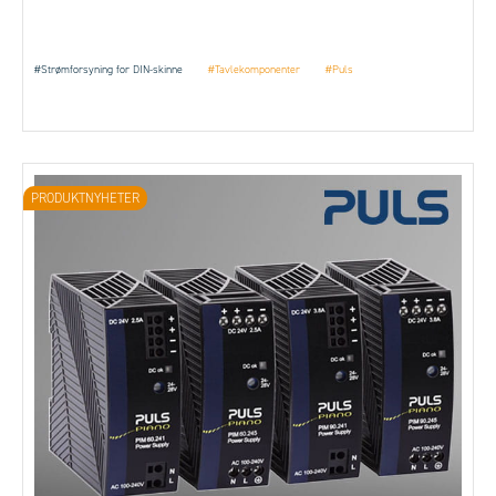
#Strømforsyning for DIN-skinne
#Tavlekomponenter
#Puls
PRODUKTNYHETER