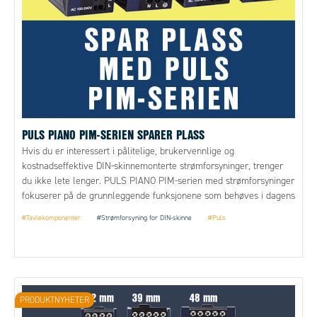
PULS PIANO PIM-SERIEN SPARER PLASS
Hvis du er interessert i pålitelige, brukervennlige og
kostnadseffektive DIN-skinnemonterte strømforsyninger, trenger
du ikke lete lenger. PULS PIANO PIM-serien med strømforsyninger
fokuserer på de grunnleggende funksjonene som behøves i dagens
industrielle miljø. PIANO har er utmerket forhold mellom
#Tavlekomponenter
#Strømforsyning for DIN-skinne
#Puls
pris/ytelse som gir mange nye og spennende muligheter uten at
kvaliteten eller påliteligheten forringes.
PRODUKTNYHETER