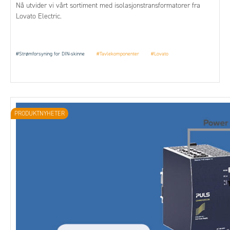
Nå utvider vi vårt sortiment med isolasjonstransformatorer fra
Lovato Electric.
#Strømforsyning for DIN-skinne
#Tavlekomponenter
#Lovato
PRODUKTNYHETER